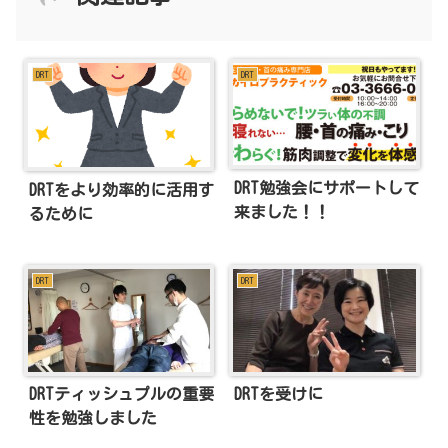
DRT
DRT
DRT勉強会にサポートして
DRTをより効率的に活用す
来ました！！
るために
DRT
DRT
DRTティッシュプルの重要
DRTを受けに
性を勉強しました