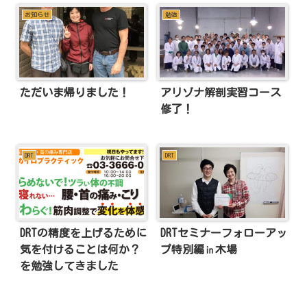
お知らせ
勉強
ただいま帰りました！
アリゾナ解剖実習コース
修了！
DRT
DRT
DRTの精度を上げるために
DRTセミナーフォローアッ
気を付けることは何か？
プ特別編㏌木場
を勉強してきました