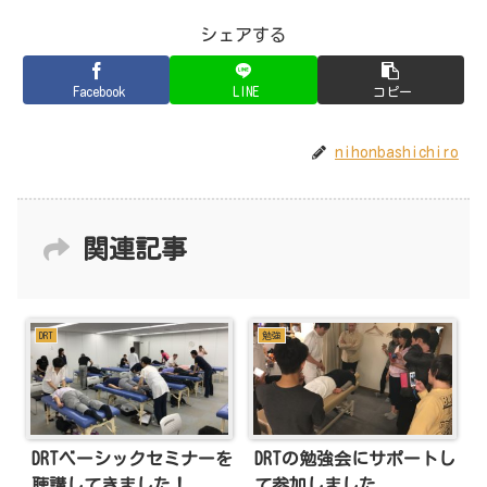
シェアする
Facebook
LINE
コピー
nihonbashichiro
関連記事
DRT
勉強
DRTベーシックセミナーを
DRTの勉強会にサポートし
聴講してきました！
て参加しました