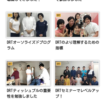
DRT
DRT
DRTオーソライズドプログ
DRTのより理解するための
ラム
指標
DRT
DRT
DRTティッシュプルの重要
DRTセミナーでレベルアッ
性を勉強しました
プ！